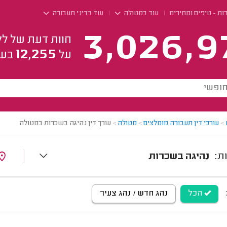
ת - טיפים ומחירים
עוד במטולה
עוד בדיני תעבורה
3,026,9
חוות דעת של לק
12,255
על
בעל
>
עורכי דין תעבורה מומלצים
>
מטולה
>
עורך דין נהיגה בשכרות במטולה
נהיגה בשכרות
הכל
נהג חדש / נהג צעיר