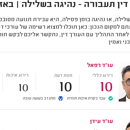
דין תעבורה - נהיגה בשלילה | באז
לילה, או נהיגה בזמן פסילה, היא עבירת תנועה מסובכת
ם למקום הנכון: כאן תוכלו למצוא רשימה של עורכי די
לאחר התהליך עם העורך דין, נתקשר אליכם לבקש חוות 
ני ואמין
עו"ד רפאל
דירוג איכות
דירוג כללי
חוות דעת
10
10
10
עבר בקרת איכות חוזרת
מתנדב בשעה טובה
עו"ד עידן