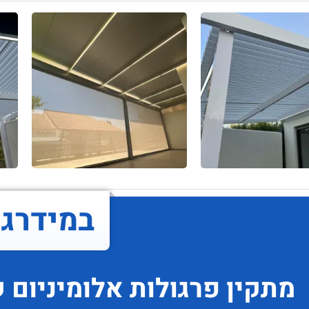
במידרג..
מתקין פרגולות אלומיניום
ש