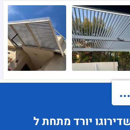
.
דירוגו
יורד
מתחת ל