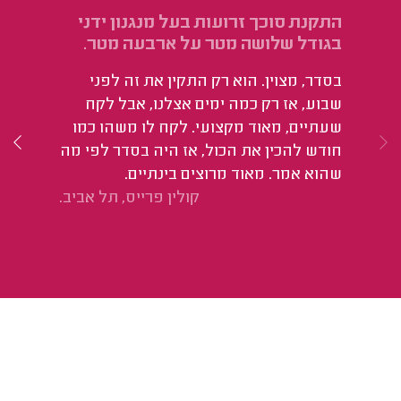
התקנת סוכך זרועות בעל מנגנון ידני
הת
בגודל שלושה מטר על ארבעה מטר.
חמ
בסדר, מצוין. הוא רק התקין את זה לפני
הו
שבוע, אז רק כמה ימים אצלנו, אבל לקח
עש
שעתיים, מאוד מקצועי. לקח לו משהו כמו
טו
חודש להכין את הכול, אז היה בסדר לפי מה
לא
שהוא אמר. מאוד מרוצים בינתיים.
סי
קולין פרייס, תל אביב.
הב
לב
אב