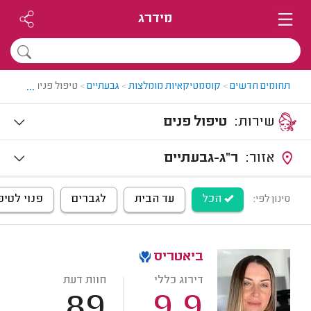
מידרג
...
תחומים חדשים
>
קוסמטיקאיות מומלצות
>
גבעתיים
>
טיפול פנים בגבעתיי
שירות:
טיפול פנים
אזור:
ר"ג-גבעתיים
הכל
עד הבית
לגברים
פנוי לטיפ
סינון לפי:
ביאטריס
דירוג כללי
חוות דעת
89
9.9