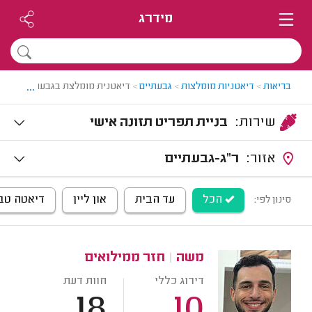
מידרג
...
בריאות
>
דיאטניות מומלצות
>
גבעתיים
>
דיאטנית מומלצת בגבעתיים
שירות:
בניית תפריט תזונה אישי
אזור:
ר"ג-גבעתיים
הכל
עד הבית
און ליין
דיאטה טב
סינון לפי:
משה
|
חזר ממילואים
דירוג כללי
חוות דעת
18
10