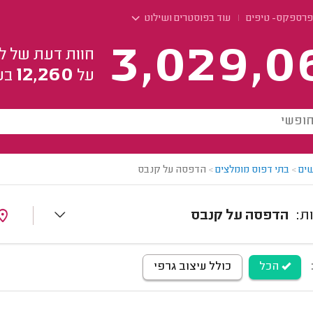
פרספקס- טיפים
עוד בפוסטרים ושילוט
3,029,0
חוות דעת של ל
12,260
על
בע
ים
>
בתי דפוס מומלצים
>
הדפסה על קנבס
הדפסה על קנבס
הכל
כולל עיצוב גרפי