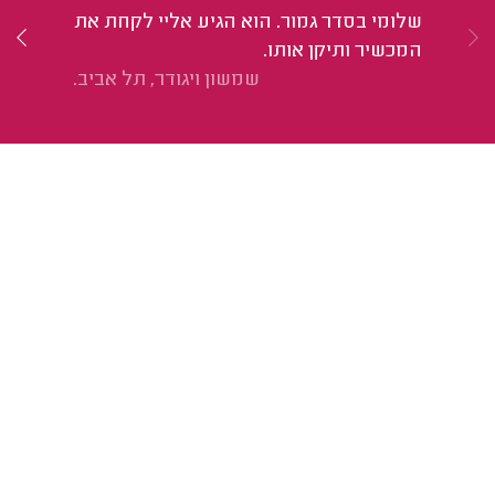
הל
שלומי בסדר גמור. הוא הגיע אליי לקחת את
הי
המכשיר ותיקן אותו.
זה
שמשון ויגודר, תל אביב.