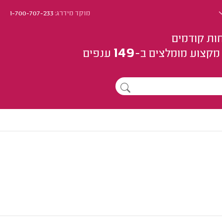
מוקד מידרג:
1-700-707-233
ות קודמים
149
מקצוע
מומלצים
ב-
ענפים