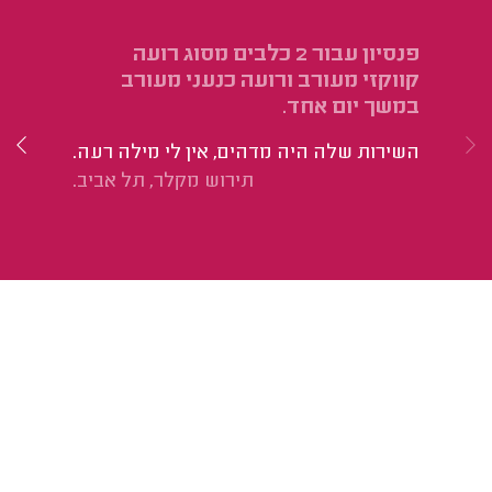
פנסיון עבור 2 כלבים מסוג רועה
פנ
קווקזי מעורב ורועה כנעני מעורב
הו
במשך יום אחד.
נת
השירות שלה היה מדהים, אין לי מילה רעה.
וא
תירוש מקלר, תל אביב.
טו
בא