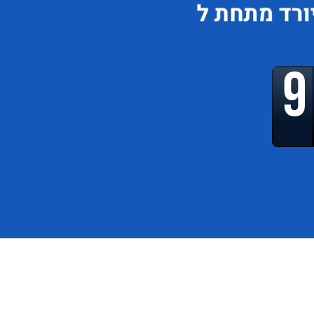
ורד
מתחת ל