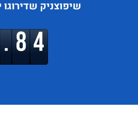
שיפוצניק
שדירוגו
י
9.65