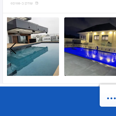
עודכן ב-02/08
.