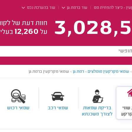
עין - כיצד להפחית מס
עוד ברמת גן
עוד בהערכת נכס
3,028,5
חוות דעת של לקוח
12,260
על
בעלי 
>
שמאי מקרקעין מומלצים
>
רמת גן
>
שמאי מקרקעין ברמת גן
שווי
בדיקת שמאות
שמאי רכב
שמאי רכוש
קרקע
לצורך משכנתא