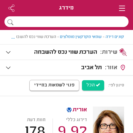
מידרג
...
קונים דירה
>
שמאי מקרקעין מומלצים
>
הערכת שווי נכס להשבחה
שירות:
הערכת שווי נכס להשבחה
אזור:
תל אביב
הכל
פנוי לשמאות במיידי
סינון לפי:
אורית
דירוג כללי
חוות דעת
178
9.92