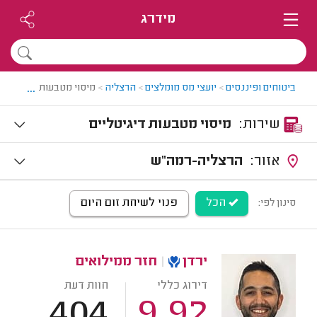
מידרג
...
ביטוחים ופיננסים
>
יועצי מס מומלצים
>
הרצליה
>
מיסוי מטבעות דיגיטליים
שירות:
מיסוי מטבעות דיגיטליים
אזור:
הרצליה-רמה"ש
הכל
פנוי לשיחת זום היום
סינון לפי:
ירדן
|
חזר ממילואים
דירוג כללי
חוות דעת
404
9.92