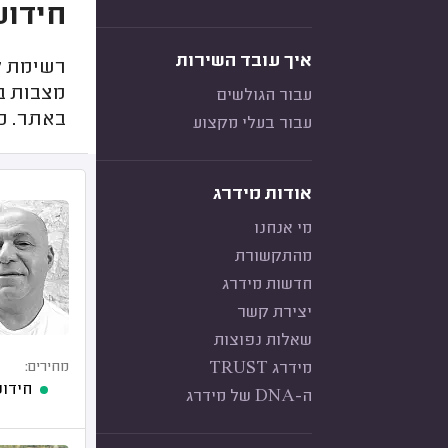
חידוש
איך עובד השירות
רשימת ק
מצבות בי
עבור הגולשים
באתר. ככ
עבור בעלי מקצוע
אודות מידרג
מי אנחנו
מהתקשורת
חדשות מידרג
יצירת קשר
שאלות נפוצות
מידרג TRUST
מחירים:
חידוש
ה-DNA של מידרג