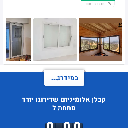
עודכן שלשום
במידרג...
קבלן אלומיניום
שדירוגו
יורד
מתחת ל