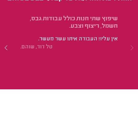
שיפוץ שתי חנות כולל עבודות גבס,
תי
חשמל, ריצוף וצבע.
הב
אין עליו! העבודה איתו עשר מעשר.
הי
טל דוד, שוהם.
תי
הב
נק
ממ