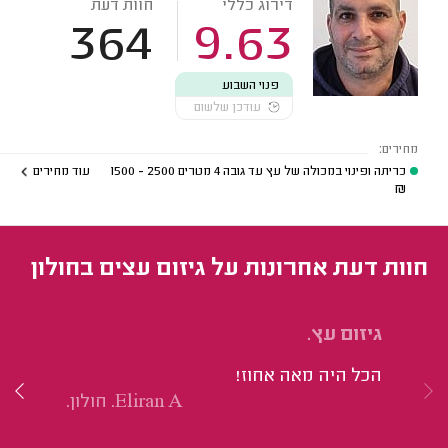
דירוג כללי
חוות דעת
364
9.63
פנוי השבוע
עודכן שלשום
מחירים:
כריתה ופינוי במכולה של עץ עד גובה 4 מטרים
2500 - 1500
עוד מחירים
₪
חוות דעת אחרונות על גיזום עצים בחולון
גיזום עץ.
גי
הכל היה מאה אחוז!
הכ
Eliran A. חולון.