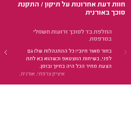
חוות דעת אחרונות על תיקון / התקנת
סוכך באורנית
החלפת בד לסוכך זרועות חשמלי
בנ
במרפסת.
פב
בחור מאוד חיובי! כל ההתנהלות שלו גם
שנ
לפני, בשיחות הווצטאפ וכשהוא בא לתת
הה
הצעת מחיר הכל היה בחיוך ובזמן.
הב
איציק צרפתי, אורנית.