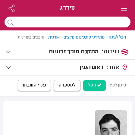
מידרג
הכל לגינה
>
מתקיני סוככים מומלצים
>
אורנית
>
סוככים באורנית
שירות:
התקנת סוכך זרועות
אזור:
ראש העין
הכל
למסעדה
פנוי השבוע
סינון לפי: