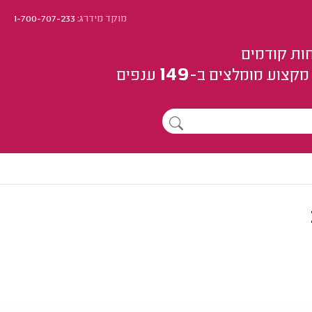
מוקד מידרג:
1-700-707-233
ות קודמים
149
מקצוע
מומלצים
ב-
ענפים