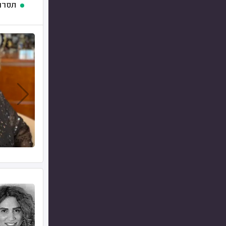
תסרוק