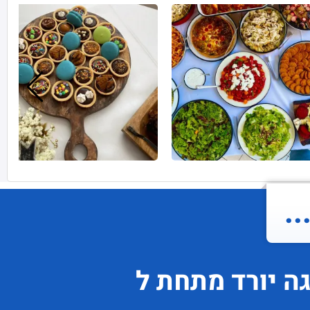
.
גה
יורד
מתחת ל