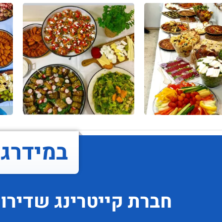
במידרג..
חברת קייטרינג
שדירו