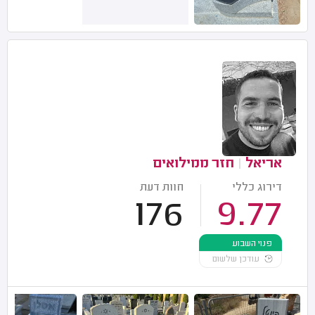
אריאל
|
חזר ממילואים
דירוג כללי
חוות דעת
176
9.77
פנוי השבוע
עודכן שלשום