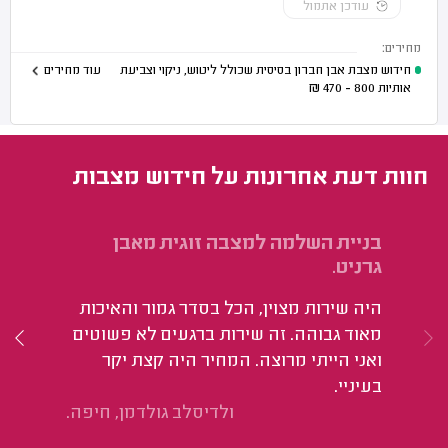
עודכן אתמול
מחירים:
חידוש מצבת אבן חברון בסיסית שכולל ליטוש, ניקוי וצביעת
עוד מחירים
אותיות
800 - 470
₪
חוות דעת אחרונות על חידוש מצבות
בניית השלמה למצבה זוגית מאבן
חי
גרניט.
פל
וצ
היה שירות מצוין, הכל בסדר גמור והאיכות
הי
מאוד גבוהה. זה שירות ברגעים לא פשוטים
ואני הייתי מרוצה. המחיר היה קצת יקר
בעיניי.
ולדיסלב גולדמן, חיפה.