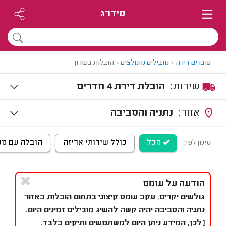
מידרג
עוברים דירה
>
מובילים מומלצים
>
הובלות בשרון
שירות:
הובלת דירת 4 חדרים
אזור:
נתניה והסביבה
הכל
כולל שירותי אריזה
הובלה עם מנו
סינון לפי:
הודעה על עומס
גולשים יקרים, עקב עומס קיצוני בתחום הובלות באזור
נתניה והסביבה יהיה קשה להשיג מובילים זמינים היום.
[לכן, המידע ניתן היום למשתמשים ותיקים בלבד.