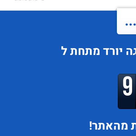
.
ה
יורד
מתחת ל
 מהאתר!