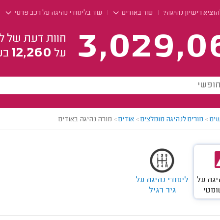
וציא רישיון נהיגה?
עוד באודים
עוד בלימודי נהיגה על רכב פרטי
3,029,0
חוות דעת של ל
12,260
על
בע
ים
>
מורים לנהיגה מומלצים
>
אודים
>
מורה נהיגה באודים
יגה על
לימודי נהיגה על
ומטי
גיר רגיל