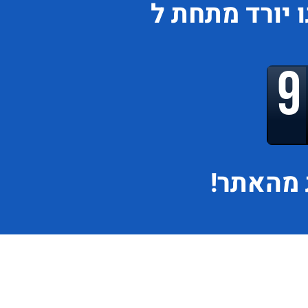
ו
יורד
מתחת ל
מהאתר!