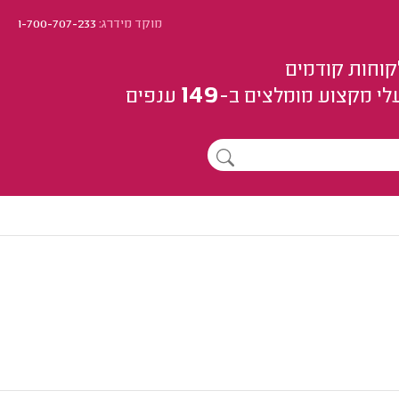
מוקד מידרג:
1-700-707-233
קוחות קודמים
149
לי מקצוע
מומלצים
ב-
ענפים