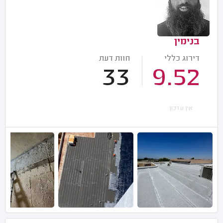
בנימין
דירוג כללי
חוות דעת
33
9.52
אין עדכון