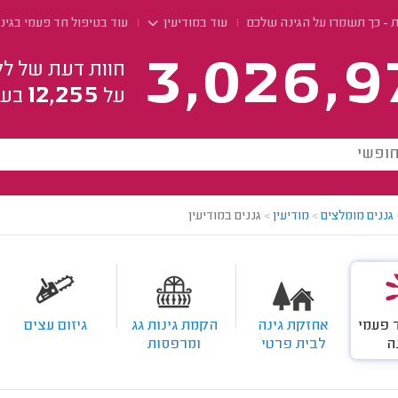
ת - כך תשמרו על הגינה שלכם
עוד במודיעין
עוד בטיפול חד פעמי בגינ
3,026,9
חוות דעת של לק
12,255
על
בעל
גננים מומלצים
>
מודיעין
>
גננים במודיעין
 פעמי
אחזקת גינה
הקמת גינות גג
גיזום עצים
ה
לבית פרטי
ומרפסות