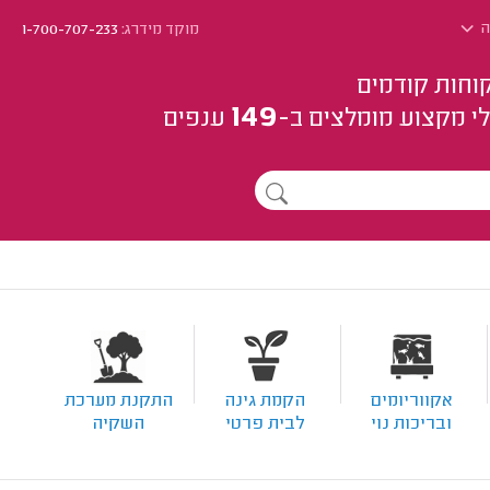
ה
מוקד מידרג:
1-700-707-233
וחות קודמים
149
י מקצוע
מומלצים
ב-
ענפים
אקווריומים
הקמת גינה
התקנת מערכת
ובריכות נוי
לבית פרטי
השקיה