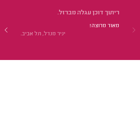
ריתוך דוכן עגלה מברזל.
רי
מאוד מרוצה!
בח
יניר מנדל, תל אביב.