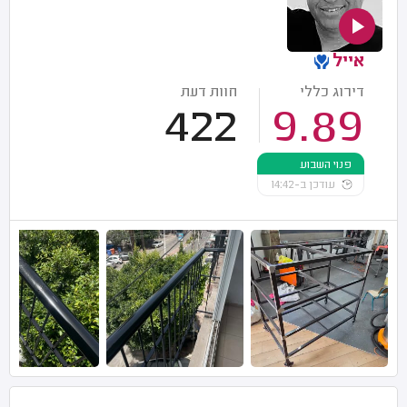
אייל
דירוג כללי
חוות דעת
422
9.89
פנוי השבוע
עודכן ב-14:42