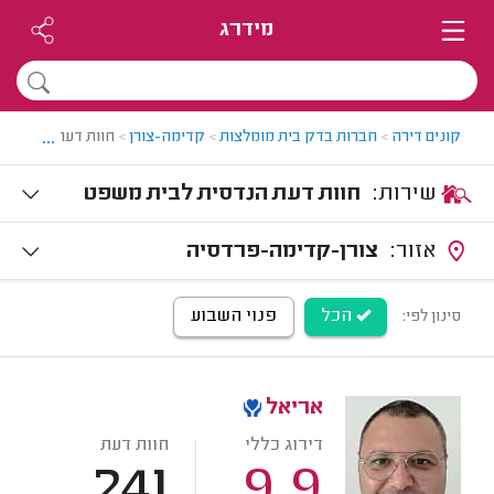
מידרג
...
קונים דירה
>
חברות בדק בית מומלצות
>
קדימה-צורן
>
חוות דעת הנדסית 
שירות:
חוות דעת הנדסית לבית משפט
אזור:
צורן-קדימה-פרדסיה
הכל
פנוי השבוע
סינון לפי:
אריאל
דירוג כללי
חוות דעת
241
9.9