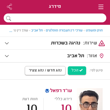
מידרג
...
חוק ומשפט
>
עורכי דין תעבורה מומלצים
>
תל אביב
>
עורך דין נהיגה בשכ
שירות:
נהיגה בשכרות
אזור:
תל אביב
הכל
נהג חדש / נהג צעיר
סינון לפי:
עו"ד רפאל
דירוג כללי
חוות דעת
10
10