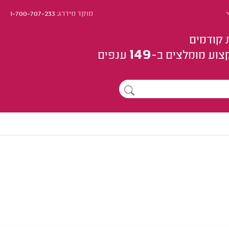
מוקד מידרג:
1-700-707-233
 קודמים
149
צוע
מומלצים
ב-
ענפים