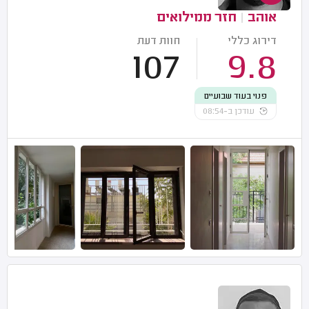
אוהב
|
חזר ממילואים
דירוג כללי
חוות דעת
107
9.8
פנוי בעוד שבועיים
עודכן ב-08:54