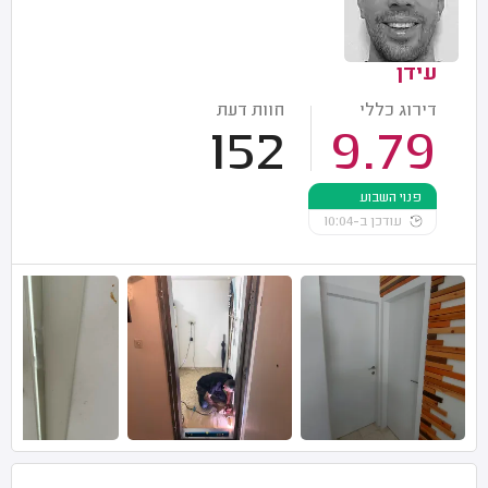
עידן
דירוג כללי
חוות דעת
152
9.79
פנוי השבוע
עודכן ב-10:04