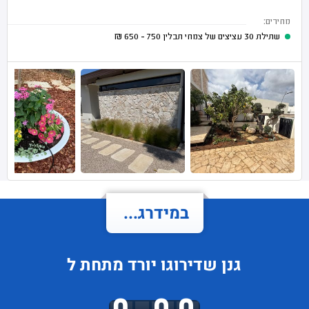
מחירים:
שתילת 30 עציצים של צמחי תבלין
750 - 650
₪
במידרג...
גנן
שדירוגו
יורד
מתחת ל