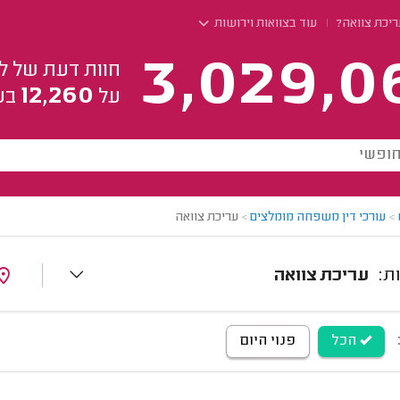
יכת צוואה?
עוד בצוואות וירושות
3,029,0
חוות דעת של ל
12,260
על
בע
>
עורכי דין משפחה מומלצים
>
עריכת צוואה
עריכת צוואה
הכל
פנוי היום