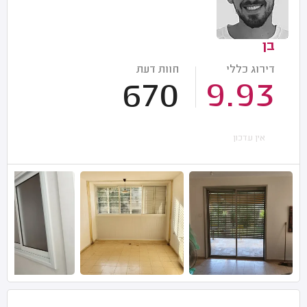
בן
דירוג כללי
חוות דעת
670
9.93
אין עדכון