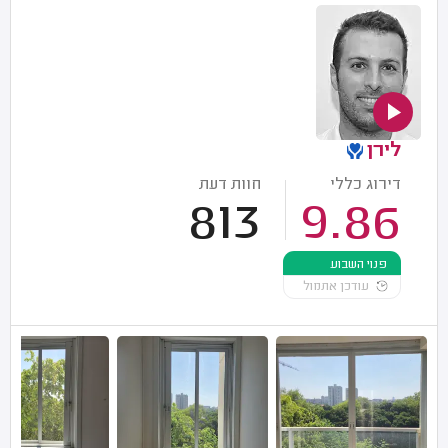
לירן
דירוג כללי
חוות דעת
813
9.86
פנוי השבוע
עודכן אתמול