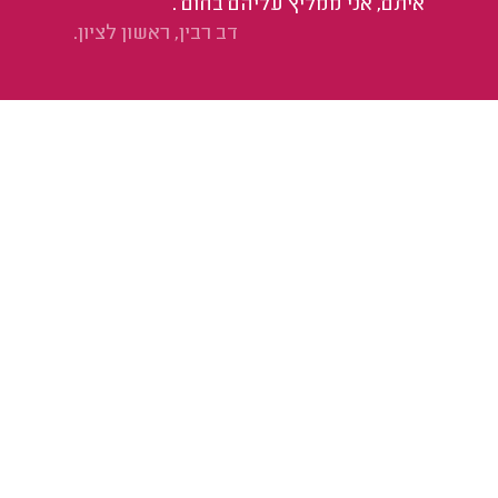
איתם, אני ממליץ עליהם בחום .
עש
דב רבין, ראשון לציון.
בד