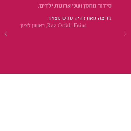
סידור מחסן ושני ארונות ילדים.
מי
מרוצה מאוד! היה ממש מצוין!
הי
Raz Orfali-Feins, ראשון לציון.
ומ