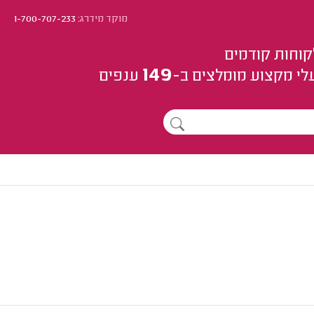
מוקד מידרג:
1-700-707-233
קוחות קודמים
149
לי מקצוע
מומלצים
ב-
ענפים