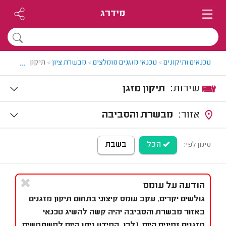
מידרג
...
טכנאים ותיקונים
>
טכנאי מזגנים מומלצים
>
מבשרת ציון
>
תיקון מזגן במבש
שירות:
תיקון מזגן
אזור:
מבשרת והסביבה
הכל
בשבת
סינון לפי:
הודעה על עומס
גולשים יקרים, עקב עומס קיצוני בתחום תיקון מזגנים
באזור מבשרת והסביבה יהיה קשה להשיג טכנאי
מזגנים זמינים היום. [לכן, המידע ניתן היום למשתמשים