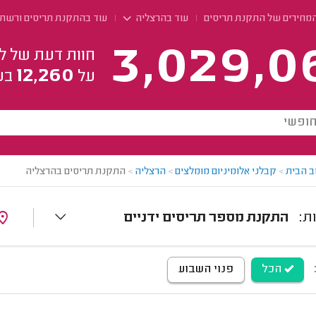
המחירים של התקנת תריסים
עוד בהרצליה
עוד בהתקנת תריסים ורשת
3,029,0
חוות דעת של ל
12,260
על
בע
ב הבית
>
קבלני אלומיניום מומלצים
>
הרצליה
>
התקנת תריסים בהרצליה
התקנת מספר תריסים ידניים
הכל
פנוי השבוע