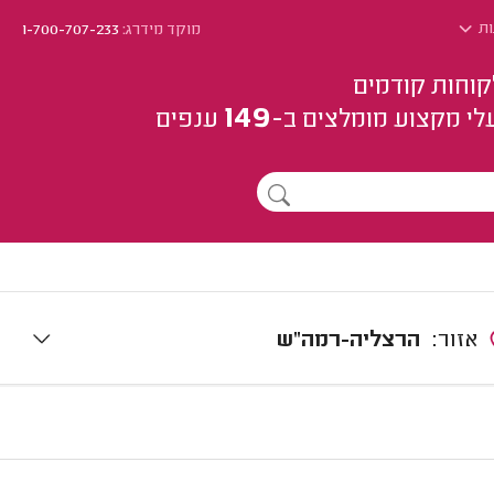
ות
מוקד מידרג:
1-700-707-233
קוחות קודמים
149
לי מקצוע
מומלצים
ב-
ענפים
אזור:
הרצליה-רמה"ש