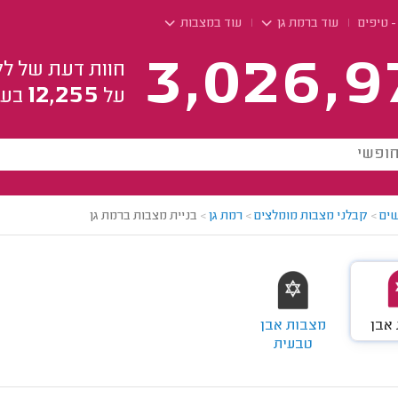
- טיפים
עוד ברמת גן
עוד במצבות
3,026,9
חוות דעת של לק
12,255
על
בעל
ים
>
קבלני מצבות מומלצים
>
רמת גן
>
בניית מצבות ברמת גן
אבן
מצבות אבן
טבעית