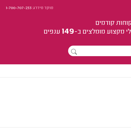
מוקד מידרג:
1-700-707-233
וחות קודמים
149
י מקצוע
מומלצים
ב-
ענפים