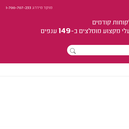
מוקד מידרג:
1-700-707-233
קוחות קודמים
149
לי מקצוע
מומלצים
ב-
ענפים