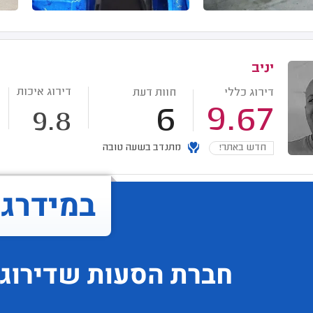
יניב
דירוג איכות
דירוג כללי
חוות דעת
6
9.67
9.8
חדש באתר!
מתנדב בשעה טובה
במידרג..
חברת הסעות
שדירוג