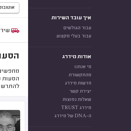
אוטובוס (50-60 מו
איך עובד השירות
עבור הגולשים
שירות:
עבור בעלי מקצוע
הסעות
אודות מידרג
מי אנחנו
מחפשים 
מהתקשורת
הסעות מו
חדשות מידרג
להתרשם 
יצירת קשר
שאלות נפוצות
מידרג TRUST
ה-DNA של מידרג