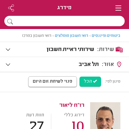
מידרג
ביטוחים ופיננסים
>
רואי חשבון מומלצים
>
רואי חשבון במרכז
שירות:
שירותי ראיית חשבון
אזור:
תל אביב
הכל
פנוי לשיחת זום היום
סינון לפי:
רו"ח ליאור
דירוג כללי
חוות דעת
27
10