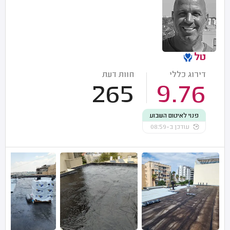
טל
דירוג כללי
חוות דעת
265
9.76
פנוי לאיטום השבוע
עודכן ב-08:59