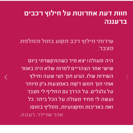
חוות דעת אחרונות על חילוץ רכבים
ברעננה
שירותי חילוץ רכב תקוע בחול והחלפת
חי
מצבר.
הו
היה מעולה! יצא מיד כשהתקשרתי ביום
ונ
שישי אחר הצהריים למרות שלא היה באזור
השירות שלו. הגיע תוך חצי שעה וחילץ
אותי תוך חמש דקות באמצעות ג'ק מיוחד
על גלגלים. על הדרך גם החליף לי מצבר
ועשה לי מחיר מעולה על הכל ביחד. כל
זאת באדיבות ומקצועיות, ממליץ בחום!
אהד שניידר, רעננה.