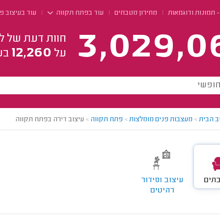
- תמונות ודוגמאות
מחירון מטבחים
עוד בפתח תקווה
עוד בעיצוב פ
3,029,0
חוות דעת של ל
12,260
על
בע
ב הבית
>
מעצבות פנים מומלצות
>
פתח תקווה
>
עיצוב דירה בפתח תקווה
בתים
עיצוב וסידור
רהיטים