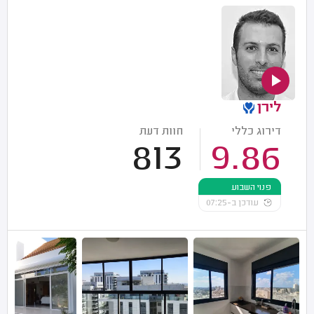
לירן
דירוג כללי
חוות דעת
813
9.86
פנוי השבוע
עודכן ב-07:25