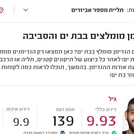
תליית מספר אביזרים
ן מומלצים בבת ים והסביבה
נדימן מומלץ בבת ים? כאן תמצאו רק הנדימנים מומלצי
 ים! לאחר כל ביצוע של תיקונים קטנים, תליה או הרכב
ת אודות ההנדימן. בהמשך, תוכלו לראות כמה לקוחות בי
ור בת ים!
גיל
דירוג איכות
דירוג כללי
חוות דעת
139
9.93
9.9
עבר בקרת איכות חוזרת
מתנדב בשעה טובה