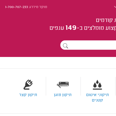
מוקד מידרג:
1-700-707-233
 קודמים
149
צוע
מומלצים
ב-
ענפים
תיקוני איטום
תיקון מזגן
תיקון קצר
קטנים