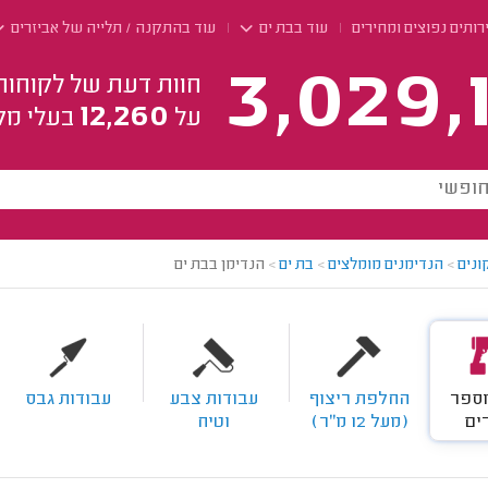
רותים נפוצים ומחירים
עוד בבת ים
עוד בהתקנה / תלייה של אביזרים
3,029,
חוות דעת של לקוחות
12,260
על
בעלי מק
ונים
>
הנדימנים מומלצים
>
בת ים
>
הנדימן בבת ים
מספר
החלפת ריצוף
עבודות צבע
עבודות גבס
ים
(מעל 12 מ"ר)
וטיח