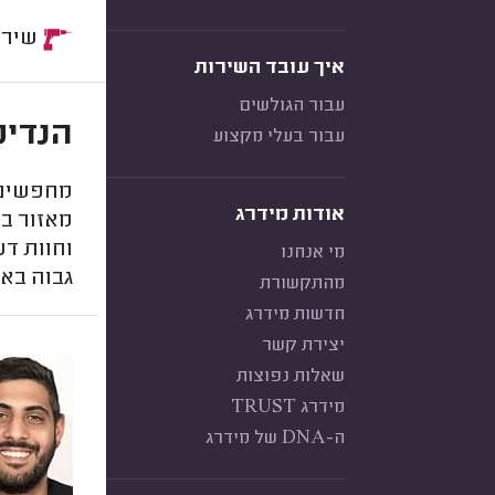
שירות:
איך עובד השירות
עבור הגולשים
הנדימ
עבור בעלי מקצוע
מחפשים ה
אודות מידרג
מאזור בת
וחוות דע
מי אנחנו
גבוה באז
מהתקשורת
חדשות מידרג
יצירת קשר
שאלות נפוצות
מידרג TRUST
ה-DNA של מידרג